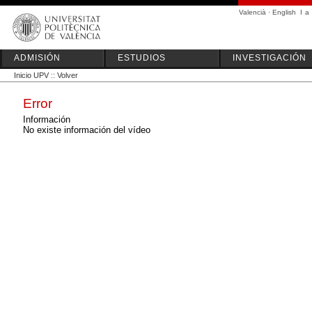
Valencià
·
English
I
a
ADMISIÓN
ESTUDIOS
INVESTIGACIÓN
Inicio UPV
::
Volver
Error
Información
No existe información del vídeo