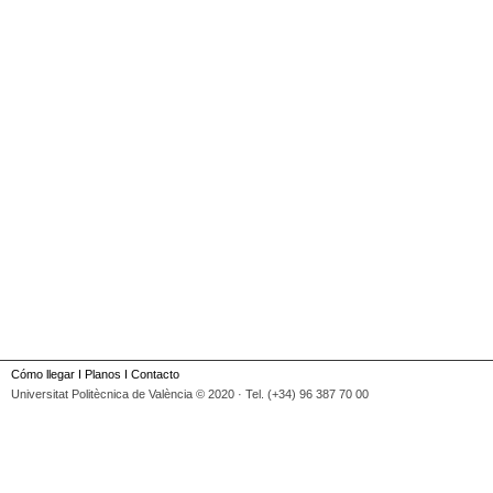
Cómo llegar
I
Planos
I
Contacto
Universitat Politècnica de València © 2020 · Tel. (+34) 96 387 70 00