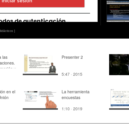
idácticos ]
a las
Presenter 2
aciones.
racción y
5:47 · 2015
e
ión en el
La herramienta
Unión
encuestas
1:10 · 2019