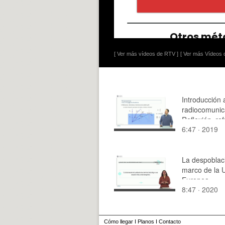
[ Ver más vídeos de RTV ]
[ Ver más Vídeos d
Introducción 
radiocomunic
Reflexión, ref
6:47 · 2019
fenómenos d
scattering
La despoblac
marco de la 
Europea.
8:47 · 2020
Cómo llegar
I
Planos
I
Contacto