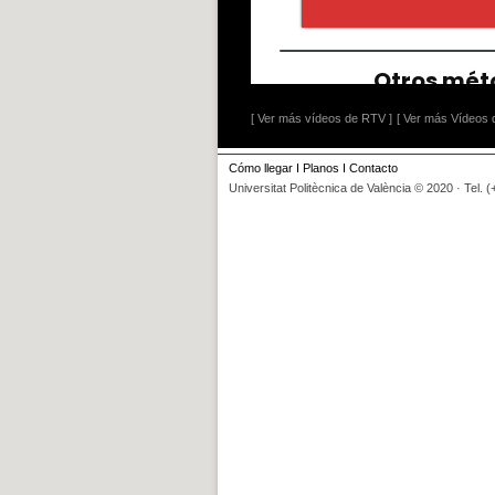
[ Ver más vídeos de RTV ]
[ Ver más Vídeos d
Cómo llegar
I
Planos
I
Contacto
Universitat Politècnica de València © 2020 · Tel. 