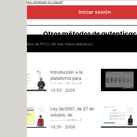
ídeos de RTV ]
[ Ver más Vídeos didácticos ]
Introducción a la
Deberes m
plataforma para
móviles Android
10:53 · 2020
3:24 · 202
(2020)
Ley 26/2007, de 27 de
La práctic
octubre, de
en el anális
responsabilidad
contexto de
16:30 · 2009
4:27 · 201
ambiental - Parte II
elementos