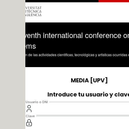
venth international conference on auto
ems
n de las actividades científicas, tecnológicas y artísticas ocurridas en los tres cam