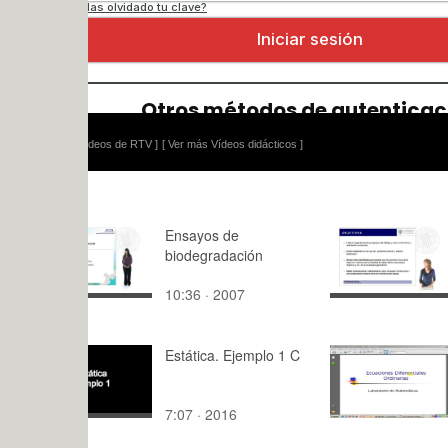
ídeos de RTV ]
[ Ver más Vídeos didácticos ]
Ensayos de
Presentaci
biodegradación
Curso Habi
para el Li
10:36 · 2007
6:40 · 200
Estática. Ejemplo 1 C
Tema 8. E
diferencial
ordinarias.
7:07 · 2016
3:03 · 201
Introducció
problemas 