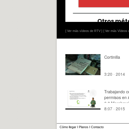
[ Ver más vídeos de RTV ]
[ Ver más Vídeos d
Cortinilla
3:20 · 2014
Trabajando c
permisos en 
6.0 Marshma
8:07 · 2015
Cómo llegar
I
Planos
I
Contacto