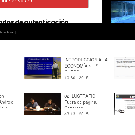
idácticos ]
INTRODUCCIÓN A LA
ECONOMÍA 4 (1º
CURSO)
10:30 · 2015
on
02 ILUSTRAFIC,
Android
Fuera de página. I
llow
Congreso
43:13 · 2015
Internacional de
Ilustración Arte y
Cultura Visual.