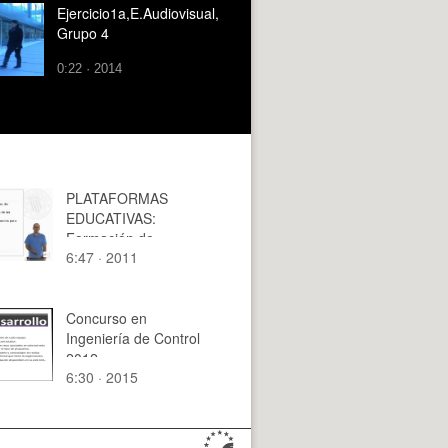
Ejercicio1a,E.Audiovisual,
Grupo 4
0:22 · 2014
PLATAFORMAS
EDUCATIVAS:
Formación de
6:47 · 2011
Profesores
Universitarios
Concurso en
Ingeniería de Control
2012
6:30 · 2015