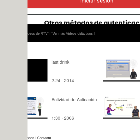
ídeos de RTV ]
[ Ver más Vídeos didácticos ]
last drink
Acumulado
2:24 · 2014
2:52 · 200
Actividad de Aplicación
Problemas
potencial el
Sistemas d
1:30 · 2006
5:18 · 201
carga
anos
I
Contacto