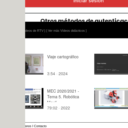
ídeos de RTV ]
[ Ver más Vídeos didácticos ]
Viaje cartográfico
clase micr
3:54 · 2024
79:27 · 20
MEC 2020/2021 -
Creación Vi
Tema 5. Robótica
Modelo Leg
Movil
Isogawa ¿ 
79:02 · 2022
9:10 · 201
7 de 7
anos
I
Contacto