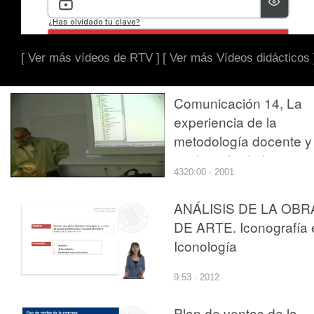
[ Ver más vídeos de RTV ]
[ Ver más Vídeos didácticos 
Comunicación 14, La
experiencia de la
metodología docente y
evaluación de la
4320:00 · 2001
asignatura ¿¿Mecánic
de rocas y túneles¿¿
ANÁLISIS DE LA OBR
(JIE)
DE ARTE. Iconografía 
Iconología
9:53 · 2012
Plan de ventas de la