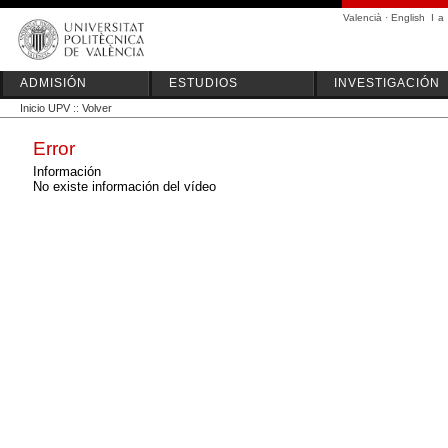
Valencià
·
English
I
a
ADMISIÓN
ESTUDIOS
INVESTIGACIÓN
Inicio UPV
::
Volver
Error
Información
No existe información del vídeo