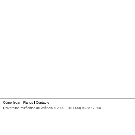
Cómo llegar
I
Planos
I
Contacto
Universitat Politècnica de València © 2020 · Tel. (+34) 96 387 70 00