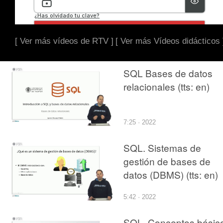
[ Ver más vídeos de RTV ]
[ Ver más Vídeos didácticos 
SQL Bases de datos
relacionales (tts: en)
7:25 · 2022
SQL. Sistemas de
gestión de bases de
datos (DBMS) (tts: en)
5:42 · 2022
SQL. Conceptos básic