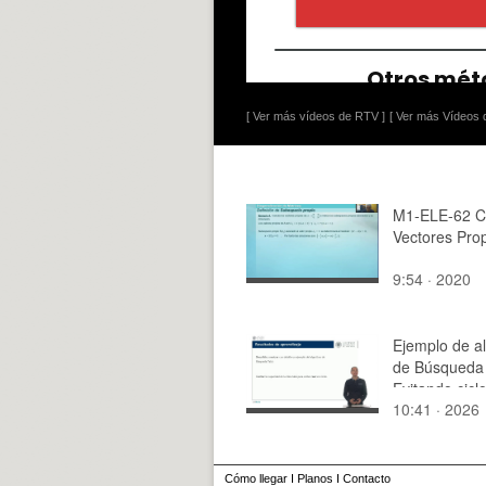
[ Ver más vídeos de RTV ]
[ Ver más Vídeos d
M1-ELE-62 C
Vectores Prop
9:54 · 2020
Ejemplo de a
de Búsqueda
Evitando cicl
10:41 · 2026
Search)
Cómo llegar
I
Planos
I
Contacto