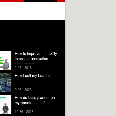
How to improve the ability
to assess innovation
competence
2:07 · 2018
How I quit my last job
9:06 · 2023
How do I use planner on
my remote teams?
10:36 · 2023