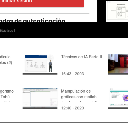
idácticos ]
álculo
Técnicas de IA Parte II
ios (2)
16:43 · 2003
lgoritmo
Manipulación de
 Tabú.
gráficas con matlab
os (Tabu
desde ventana gráfica
12:40 · 2020