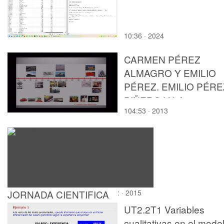
10:36 · 2024
CARMEN PÉREZ
ALMAGRO Y EMILIO
PÉREZ. EMILIO PÉRE
PIÑERO Y LA
104:53 · 2013
ARQUITECTURA
EXPERIMENTAL DE
LOS AÑOS 60.
JORNADA CIENTIFICA
: · 2015
EWAGLOS 01
UT2.2T1 Variables
cualitativas en el mode