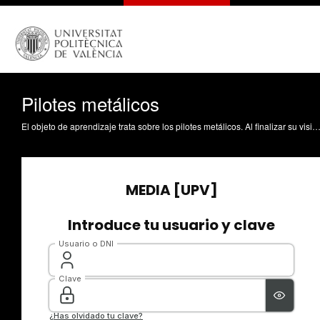
Pilotes metálicos
El objeto de aprendizaje trata sobre los pilotes metálicos. Al finalizar su visionado, los estudiantes serán capaces de comprender qué es un pilote metálico, entender cuándo son apropiados los pilotes metálicos y distinguir los distintos tipos de pilotes metálicos. Para ello, el objeto de aprendizaje se ha dividido en cuatro partes: el pilote metálico, pilotes metálicos hincados, pilote metálico atorni