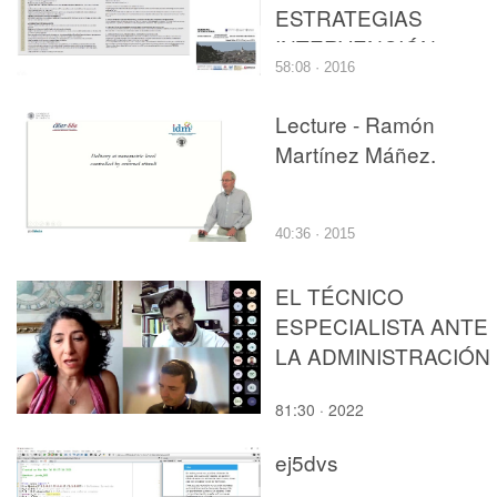
ESTRATEGIAS
INTERVENCIÓN
58:08 · 2016
CONSERVACIÓN EN
LOS CENTROS
Lecture - Ramón
HISTORICOS.INÉS
Martínez Máñez.
ESTEVE, NURIA MOYÁ
VICENTE CALABUIG
40:36 · 2015
EL TÉCNICO
ESPECIALISTA ANTE
LA ADMINISTRACIÓN
81:30 · 2022
ej5dvs