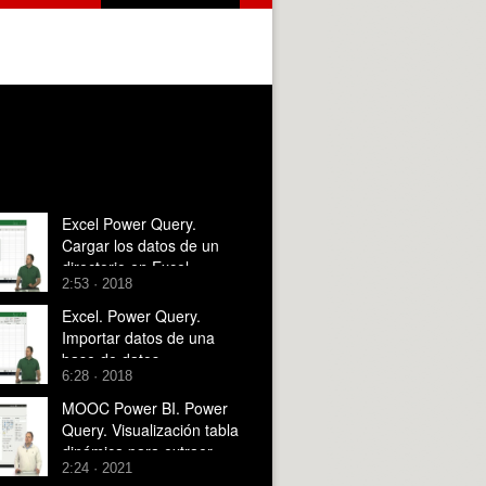
Excel Power Query.
Cargar los datos de un
directorio en Excel.
2:53 · 2018
Excel. Power Query.
Importar datos de una
base de datos
6:28 · 2018
MOOC Power BI. Power
Query. Visualización tabla
dinámica para extraer
2:24 · 2021
datos de las consultas