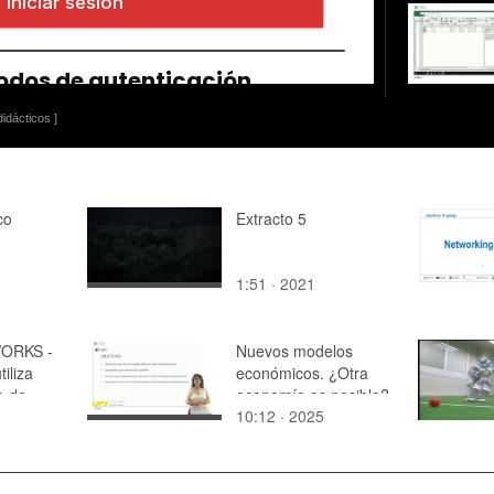
idácticos ]
co
Extracto 5
1:51 · 2021
ORKS -
Nuevos modelos
iliza
económicos. ¿Otra
o de
economía es posible?
10:12 · 2025