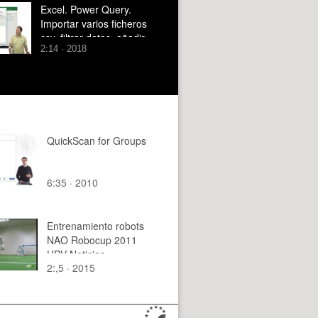
Excel. Power Query.
Importar varios ficheros
csv, filtrar datos, añadir
2:14 · 2018
columnas de fecha
QuickScan for Groups
6:35 · 2010
Entrenamiento robots
NAO Robocup 2011
UPV Noticias
2:,5 · 2015