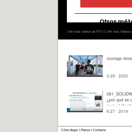
[ Ver más vídeos de RTV ]
[ Ver más Vídeos d
montaje ritmi
0:29 · 2025
081_SOLIDW
¿por qué se ut
para el diseñ
6:27 · 2019
máquinas?
Cómo llegar
I
Planos
I
Contacto