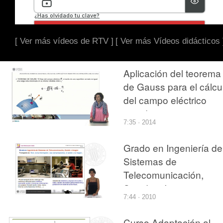
[ Ver más vídeos de RTV ]
[ Ver más Vídeos didácticos 
Aplicación del teorema
de Gauss para el cálcu
del campo eléctrico
creado por una
7:35 · 2014
distribución lineal de
carga
Grado en Ingeniería de
Sistemas de
Telecomunicación,
Sonido e Imagen
7:44 · 2010
Curso Adaptación al