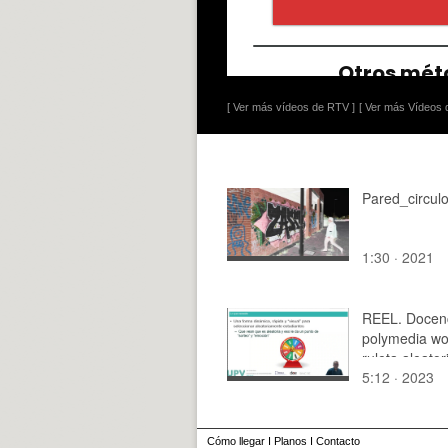
[ Ver más vídeos de RTV ]
[ Ver más Vídeos d
Pared_circul
1:30 · 2021
REEL. Docen
polymedia wo
ruleta aleator
5:12 · 2023
Cómo llegar
I
Planos
I
Contacto