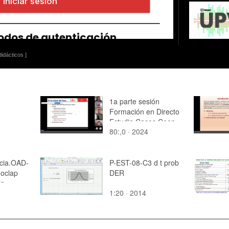
idácticos ]
o
1a parte sesión
Formación en Directo
Estudio Casos Coop
80:,0 · 2024
cia.OAD-
P-EST-08-C3 d t prob
oclap
DER
ia
1:20 · 2014