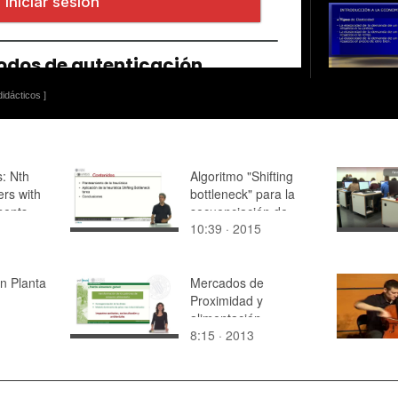
idácticos ]
: Nth
Algoritmo "Shifting
rs with
bottleneck" para la
nents
secuenciación de
10:39 · 2015
trabajos en Jobshop
en Planta
Mercados de
Proximidad y
alimentación
8:15 · 2013