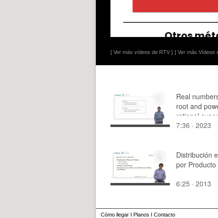
[ Ver más vídeos de RTV ]
[ Ver más Vídeos d
Real numbers
root and powe
rational expo
7:36 · 2023
Distribución 
por Producto
6:25 · 2013
Cómo llegar
I
Planos
I
Contacto