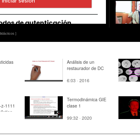
idácticos ]
ticidas
Análisis de un
restaurador de DC
6:03 · 2016
Termodinámica GIE
-z-1111
clase 1
otion -
99:32 · 2020