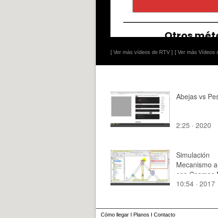
[ Ver más vídeos de RTV ]
[ Ver más Vídeos d
Abejas vs Pes
2:25 · 2020
Simulación
Mecanismo a
con Cosmos M
10:54 · 2017
2 de 3
Cómo llegar
I
Planos
I
Contacto