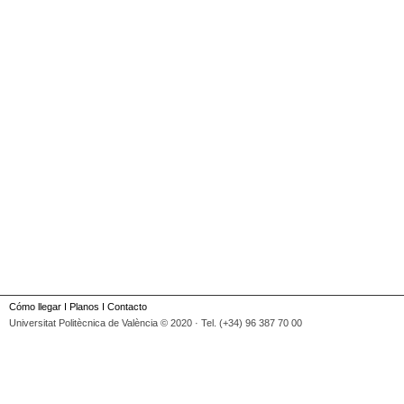
Cómo llegar
I
Planos
I
Contacto
Universitat Politècnica de València © 2020 · Tel. (+34) 96 387 70 00