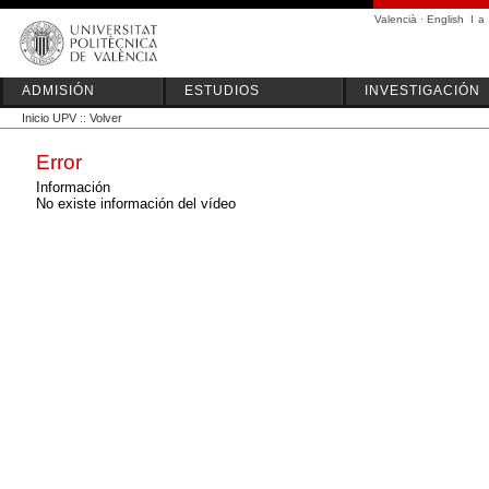
Valencià
·
English
I
a
ADMISIÓN
ESTUDIOS
INVESTIGACIÓN
Inicio UPV
::
Volver
Error
Información
No existe información del vídeo