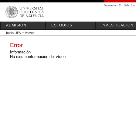
Valencià
·
English
I
a
ADMISIÓN
ESTUDIOS
INVESTIGACIÓN
Inicio UPV
::
Volver
Error
Información
No existe información del vídeo