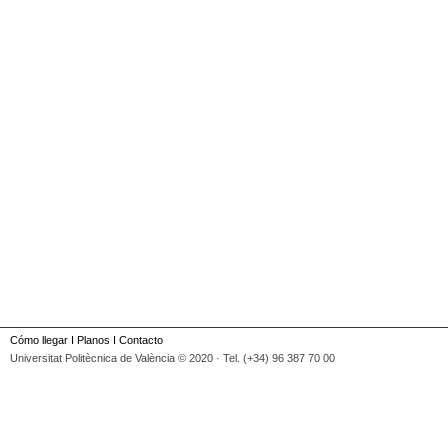
Cómo llegar
I
Planos
I
Contacto
Universitat Politècnica de València © 2020 · Tel. (+34) 96 387 70 00