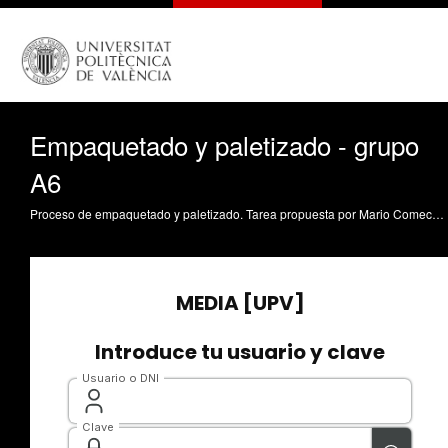
Empaquetado y paletizado - grupo
A6
Proceso de empaquetado y paletizado. Tarea propuesta por Mario Comeche Mañes, Emilio Giménez Medina, Álvaro Gómez Buleo y Adrián Trujillo de Dios.