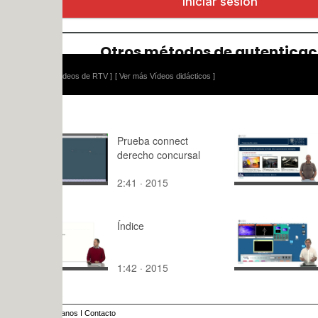
ídeos de RTV ]
[ Ver más Vídeos didácticos ]
Prueba connect
Fundament
derecho concursal
diagramas 
para aleac
2:41 · 2015
9:59 · 202
ingeniería
Índice
Práctica I.
II (recorta
1:42 · 2015
5:25 · 201
anos
I
Contacto