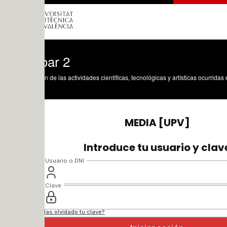
ar 2
n de las actividades científicas, tecnológicas y artísticas ocurridas en los tres cam