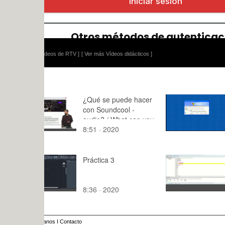
ídeos de RTV ]
[ Ver más Vídeos didácticos ]
¿Qué se puede hacer
Clase del 
con Soundcool -
audio? / What can you
8:51 · 2020
125:54 · 2
do with Soundcool -
audio?
Práctica 3
PL8 ATME
Ports (5) - 
G222 Elect
8:36 · 2020
5:16 · 202
Digital 202
anos
I
Contacto