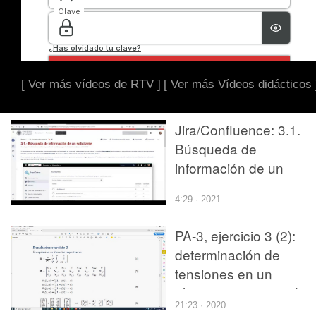
[ Ver más vídeos de RTV ]
[ Ver más Vídeos didácticos 
Jira/Confluence: 3.1.
Búsqueda de
información de un
solicitante
4:29 · 2021
PA-3, ejercicio 3 (2):
determinación de
tensiones en un
elemento isoparamétri
21:23 · 2020
en tensión plana