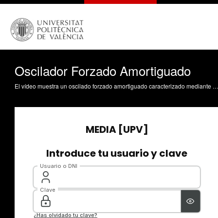
Oscilador Forzado Amortiguado
El vídeo muestra un oscilado forzado amortiguado caracterizado mediante el acelerómetro de un smartphone. http://revistadefisica.es/index.php/ref/article/view/2339/1999 Premio de la RSEF-FBBVA 2019 al Mejor Artículo de Enseñanza: https://www.fbbva.es/galardonados/como-visualizar-oscilaciones