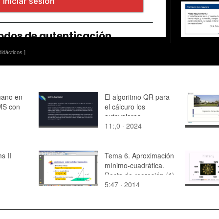
idácticos ]
mano en
El algoritmo QR para
MS con
el cálcuro los
autovalores
11:,0 · 2024
s II
Tema 6. Aproximación
mínimo-cuadrática.
Recta de regresión (1)
5:47 · 2014