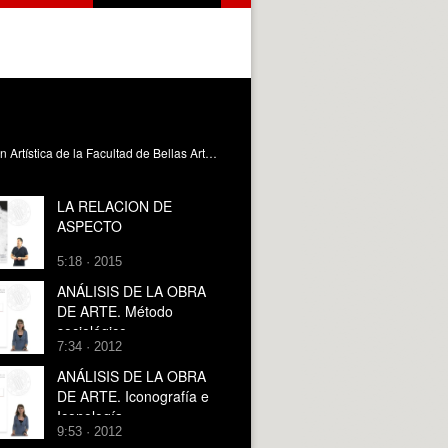
Recoge el arte creado de manera asamblearia y totalmente colectiva. Es el trabajo de los alumnos del Máster de Producción Artística de la Facultad de Bellas Artes de la Universitat Politècnica de València en la exposición ¿Salir de la zona de confort¿. Salen de la UPV y se acercan a la ciudad en las Atarazanas, en una muestra que se enmarca en SELECTA15.
LA RELACION DE
ASPECTO
5:18 · 2015
ANÁLISIS DE LA OBRA
DE ARTE. Método
sociológico
7:34 · 2012
ANÁLISIS DE LA OBRA
DE ARTE. Iconografía e
Iconología
9:53 · 2012