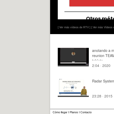
[ Ver más vídeos de RTV ]
[ Ver más Vídeos d
anotando a 
reunion TEA
tableta
2:04 · 2020
Radar System
23:28 · 2015
Cómo llegar
I
Planos
I
Contacto