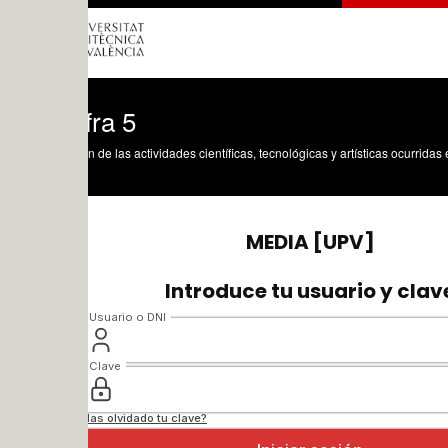
fra 5
n de las actividades científicas, tecnológicas y artísticas ocurridas en los tres cam