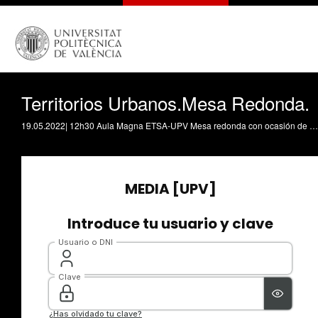
Territorios Urbanos.Mesa Redonda.
19.05.2022| 12h30 Aula Magna ETSA-UPV Mesa redonda con ocasión de la investidura del profesor Antonio Font Arellano como Doctor Honoris Causa por la UPV Territorios urbanos Intervienen Ramón López de Lucio Lorena Maristany Carles Llop José María Ezquiaga Preside Ivan Cabrera Fausto Directores Arquitectura Modera Javier Pérez Iqualada Director Departamento de Urbanismo