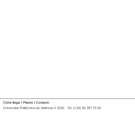
Cómo llegar
I
Planos
I
Contacto
Universitat Politècnica de València © 2020 · Tel. (+34) 96 387 70 00