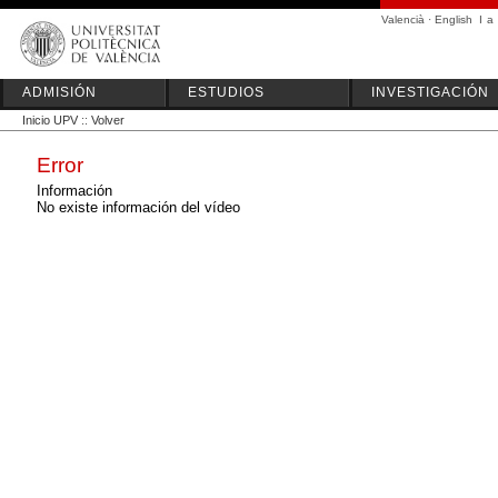
Valencià
·
English
I
a
ADMISIÓN
ESTUDIOS
INVESTIGACIÓN
Inicio UPV
::
Volver
Error
Información
No existe información del vídeo