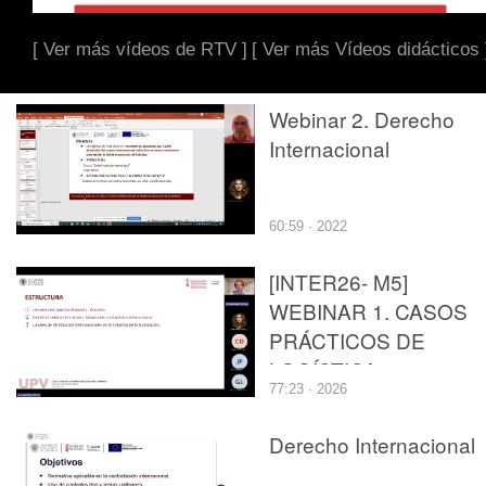
[ Ver más vídeos de RTV ]
[ Ver más Vídeos didácticos 
Webinar 2. Derecho
Internacional
60:59 · 2022
[INTER26- M5]
WEBINAR 1. CASOS
PRÁCTICOS DE
LOGÍSTICA
77:23 · 2026
INTERNACIONAL
Derecho Internacional