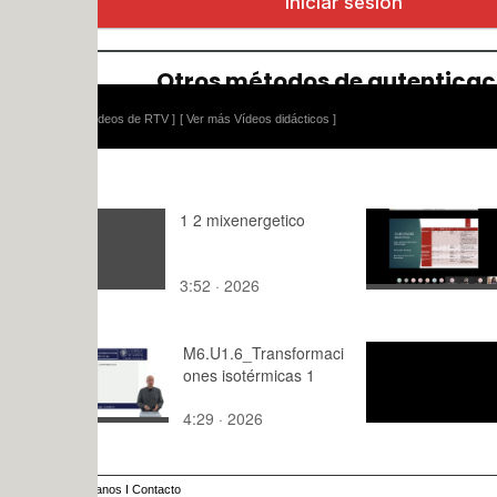
ídeos de RTV ]
[ Ver más Vídeos didácticos ]
1 2 mixenergetico
EAAE-
ARCC.12.
Parallel Se
3:52 · 2026
89:,2 · 202
Room A
M6.U1.6_Transformaci
video_cart
ones isotérmicas 1
(para
videocomo
4:29 · 2026
1:18 · 201
anos
I
Contacto