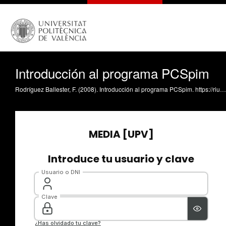
Introducción al programa PCSpim
Rodríguez Ballester, F. (2008). Introducción al programa PCSpim. https://riunet.upv.es/handle/10251/521