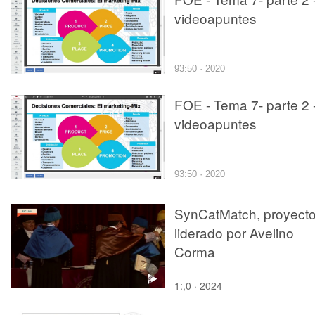
videoapuntes
93:50 · 2020
FOE - Tema 7- parte 2 
videoapuntes
93:50 · 2020
SynCatMatch, proyect
liderado por Avelino
Corma
1:,0 · 2024