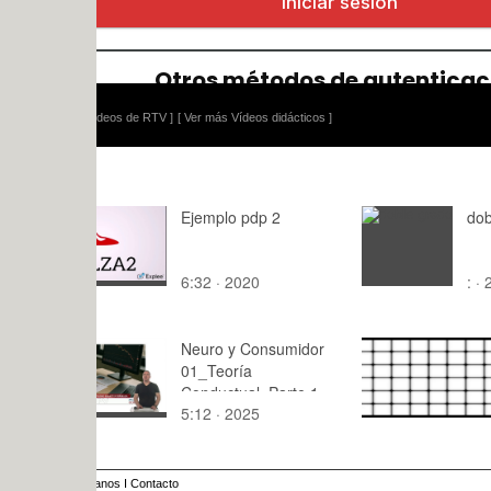
ídeos de RTV ]
[ Ver más Vídeos didácticos ]
Ejemplo pdp 2
doble grado
6:32 · 2020
: · 2015
Neuro y Consumidor
sincronia
01_Teoría
Conductual_Parte 1
5:12 · 2025
0:08 · 201
anos
I
Contacto