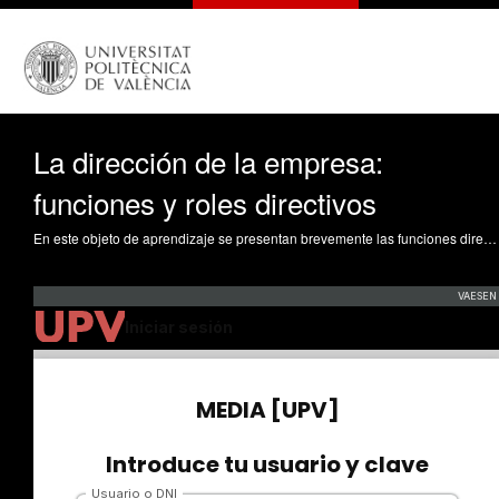
La dirección de la empresa:
funciones y roles directivos
En este objeto de aprendizaje se presentan brevemente las funciones directivas: Planificar, organizar, dirigir y controlar y se analizan los diferentes roles o papeles directivos planteados por Mintzberg (1983) Peris Ortiz, M.; Rueda Armengot, C. (2013). La dirección de la empresa: funciones y roles directivos. https://riunet.upv.es/handle/10251/29909