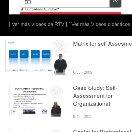
[ Ver más vídeos de RTV ]
[ Ver más Vídeos didácticos 
Matrix for self Assesme
6:55 · 2009
Case Study: Self-
Assessment for
Organizational
Development
8:43 · 2011
Center for Professional