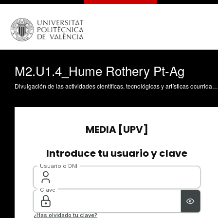
M2.U1.4_Hume Rothery Pt-Ag
Divulgación de las actividades científicas, tecnológicas y artísticas ocurridas en los tres campus de la UPV