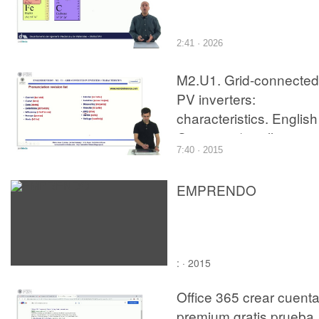
2:41 · 2026
M2.U1. Grid-connected
PV inverters:
characteristics. English
Grammar / spelling
7:40 · 2015
revision
EMPRENDO
: · 2015
Office 365 crear cuent
premium gratis prueba