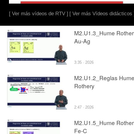
[ Ver más vídeos de RTV ]
[ Ver más Vídeos didácticos 
M2.U1.3_Hume Rother
Au-Ag
3:35 · 2026
M2.U1.2_Reglas Hume
Rothery
2:47 · 2026
M2.U1.5_Hume Rother
Fe-C