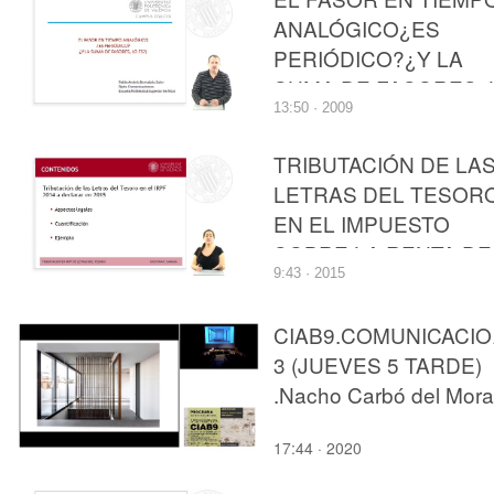
ANALÓGICO¿ES
PERIÓDICO?¿Y LA
SUMA DE FASORES, 
13:50 · 2009
ES?
TRIBUTACIÓN DE LA
LETRAS DEL TESOR
EN EL IMPUESTO
SOBRE LA RENTA DE
9:43 · 2015
LAS PERSONAS
FÍSICAS
CIAB9.COMUNICACI
3 (JUEVES 5 TARDE)
.Nacho Carbó del Moral
17:44 · 2020