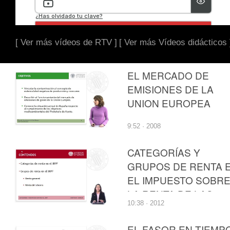
[ Ver más vídeos de RTV ]
[ Ver más Vídeos didácticos 
EL MERCADO DE
EMISIONES DE LA
UNION EUROPEA
9:52 · 2008
CATEGORÍAS Y
GRUPOS DE RENTA 
EL IMPUESTO SOBR
LA RENTA DE LAS
10:38 · 2012
PERSONAS FÍSICAS
EL FASOR EN TIEMP