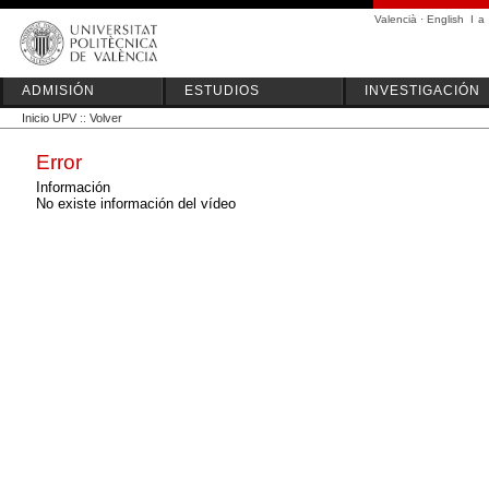
Valencià
·
English
I
a
ADMISIÓN
ESTUDIOS
INVESTIGACIÓN
Inicio UPV
::
Volver
Error
Información
No existe información del vídeo