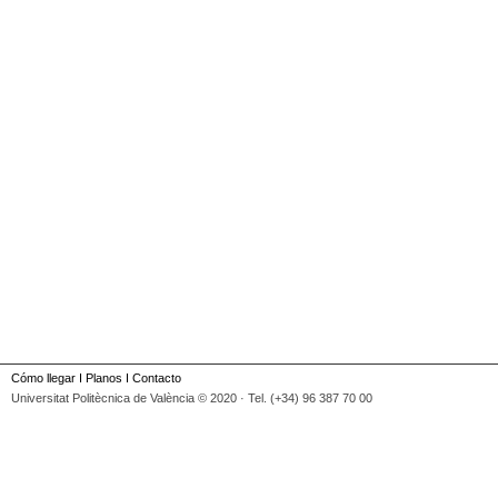
Cómo llegar
I
Planos
I
Contacto
Universitat Politècnica de València © 2020 · Tel. (+34) 96 387 70 00