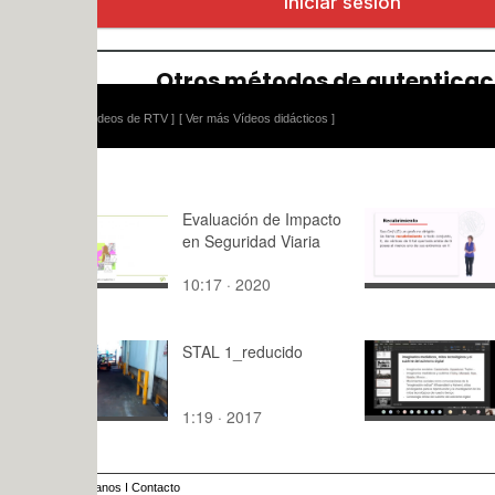
ídeos de RTV ]
[ Ver más Vídeos didácticos ]
Evaluación de Impacto
Recubrimie
en Seguridad Viaria
Teoría de 
10:17 · 2020
9:18 · 200
STAL 1_reducido
Conferenci
Emiliano Tr
1
1:19 · 2017
66:49 · 20
anos
I
Contacto