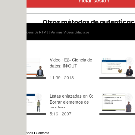
ídeos de RTV ]
[ Ver más Vídeos didácticos ]
Video 1E2- Ciencia de
Machacado
datos: IN/OUT
mandíbula
11:39 · 2018
5:22 · 201
Listas enlazadas en C:
Conocer el
Borrar elementos de
la IP de mi
una lista
5:16 · 2007
6:56 · 201
anos
I
Contacto