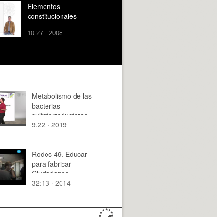
Elementos
constitucionales
10:27 · 2008
Metabolismo de las
bacterias
sulfatorreductoras
9:22 · 2019
Redes 49. Educar
para fabricar
Ciudadanos.
32:13 · 2014