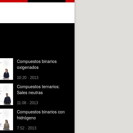
Compuestos binarios
oxigenados
10:20 · 2013
Compuestos ternarios:
Sales neutras
11:08 · 2013
Compuestos binarios con
hidrógeno
7:52 · 2013