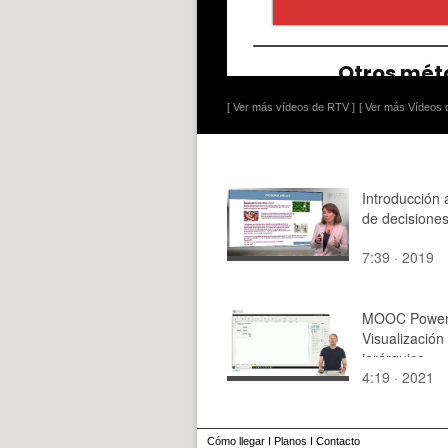
[ Ver más vídeos de RTV ]
[ Ver más Vídeos d
Introducción a
de decisiones
7:39 · 2019
MOOC Power 
Visualizació
jerárquico
4:19 · 2021
Cómo llegar
I
Planos
I
Contacto