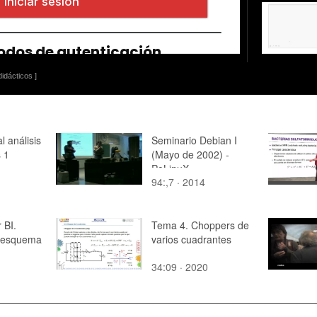
idácticos ]
l análisis
Seminario Debian I
 1
(Mayo de 2002) -
PoLinuX
94:,7 · 2014
BI.
Tema 4. Choppers de
n esquema
varios cuadrantes
34:09 · 2020