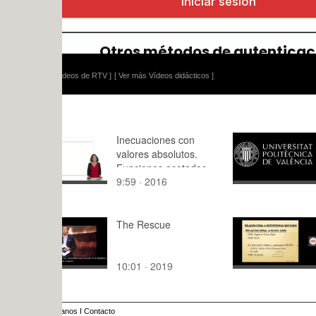
ídeos de RTV ]
[ Ver más Vídeos didácticos ]
Inecuaciones con
Determinac
valores absolutos.
concentrac
Funciones acotadas
d'electrons 
9:59 · 2016
10:,2 · 202
superiormente
semicondu
The Rescue
CÁLCULO 
RELACIÓN
INTERFER
10:01 · 2019
7:19 · 202
MÁS RUIDO
anos
I
Contacto