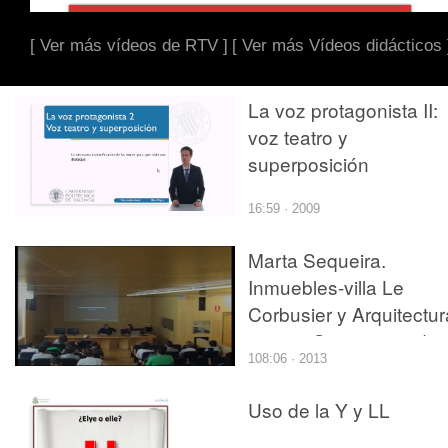
[ Ver más vídeos de RTV ]
[ Ver más Vídeos didácticos 
La voz protagonista II:
voz teatro y
superposición
16:59 · 2009
Marta Sequeira.
Inmuebles-villa Le
Corbusier y Arquitectur
cartuja Constantes de
108:06 · 2013
proporcionalidad
Uso de la Y y LL