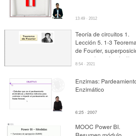
13:49 · 2012
Teoría de circuitos 1.
Lección 5. 1-3 Teorem
de Fourier, superposic
y su aplicación al cálcu
8:54 · 2021
de circuitos
Enzimas: Pardeamient
Enzimático
6:25 · 2007
MOOC Power BI.
Resumen módulo