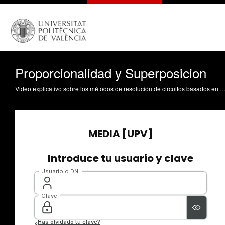
Proporcionalidad y Superposicion
Video explicativo sobre los métodos de resolución de circuitos basados en las propiedades de proporcionalidad y superposición. Marín-Roig Ramón, J. (2018). Proporcionalidad y Superposicion. https