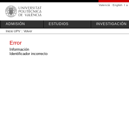
Valencià
·
English
I
a
ADMISIÓN
ESTUDIOS
INVESTIGACIÓN
Inicio UPV
::
Volver
Error
Información
Identificador incorrecto