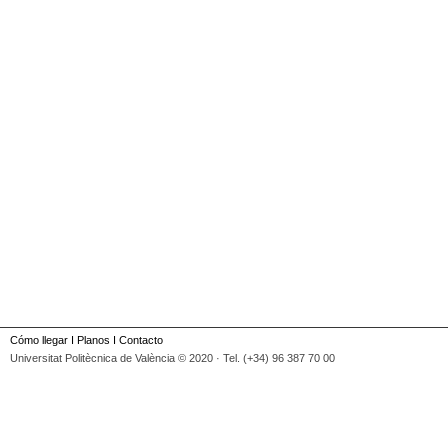
Cómo llegar
I
Planos
I
Contacto
Universitat Politècnica de València © 2020 · Tel. (+34) 96 387 70 00