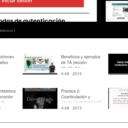
idácticos ]
atchmen
Beneficios y ejemplos
ativo
de TA (lección
02_02_01)
6:48 · 2019
titativos
Práctica 2-
oración
Coarticulación y
 de
congruencia temporal
0
4:48 · 2015
rte I