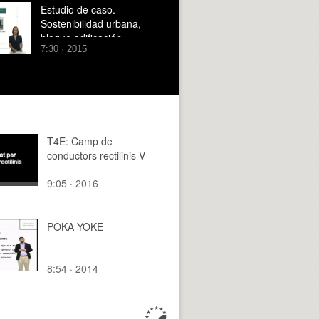
Estudio de caso.
Sostenibilidad urbana,
bloque edificación.
7:30 · 2015
T4E: Camp de
conductors rectilinis V
9:05 · 2016
POKA YOKE
8:54 · 2014