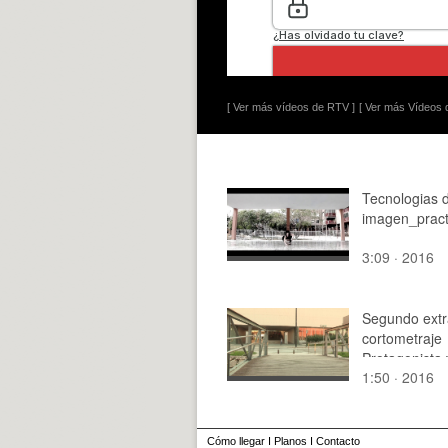
[ Ver más vídeos de RTV ]
[ Ver más Vídeos d
Tecnologias d
imagen_pract
3:09 · 2016
Segundo extr
cortometraje
Protagonista 
1:50 · 2016
voz proyecta
Cómo llegar
I
Planos
I
Contacto