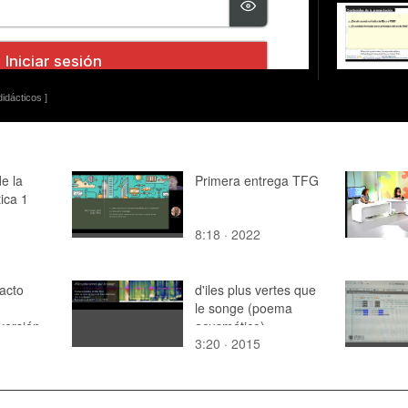
idácticos ]
e la
Primera entrega TFG
ica 1
8:18 · 2022
acto
d'iles plus vertes que
le songe (poema
versión
acusmático)
3:20 · 2015
da