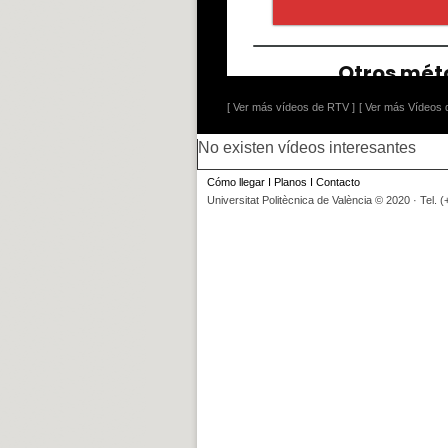
[ Ver más vídeos de RTV ]
[ Ver más Vídeos d
No existen vídeos interesantes
Cómo llegar
I
Planos
I
Contacto
Universitat Politècnica de València © 2020 · Tel. 