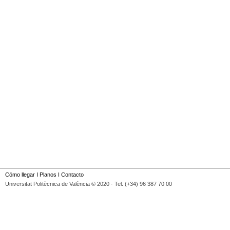
Cómo llegar
I
Planos
I
Contacto
Universitat Politècnica de València © 2020 · Tel. (+34) 96 387 70 00