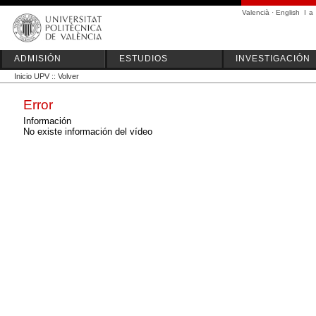
Valencià
·
English
I
a
ADMISIÓN
ESTUDIOS
INVESTIGACIÓN
Inicio UPV
::
Volver
Error
Información
No existe información del vídeo